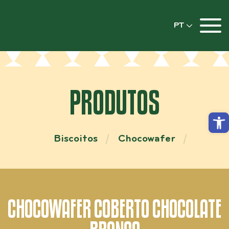
PT
PRODUTOS
Abrir
Biscoitos
Chocowafer
CHOCOWAFER COBERTO CHOCOLATE