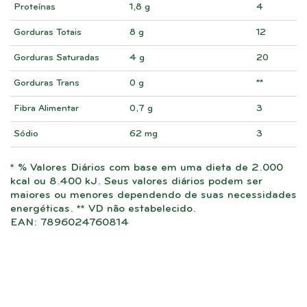
Proteínas
1,8 g
4
Gorduras Totais
8 g
12
Gorduras Saturadas
4 g
20
Gorduras Trans
0 g
**
Fibra Alimentar
0,7 g
3
Sódio
62 mg
3
* % Valores Diários com base em uma dieta de 2.000
kcal ou 8.400 kJ. Seus valores diários podem ser
maiores ou menores dependendo de suas necessidades
energéticas. ** VD não estabelecido.
EAN: 7896024760814