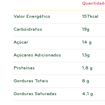
Quantidad
Valor Energético
157kcal
Carboidratos
19g
Açúcar
14 g
Açúcares Adicionados
13g
Proteínas
1,8 g
Gorduras Totais
8 g
Gorduras Saturadas
4,1 g