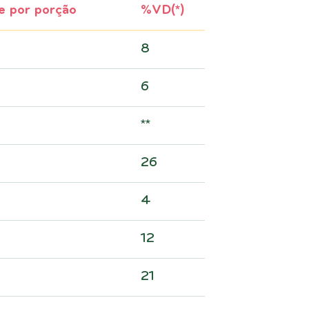
e por porção
%VD(*)
8
6
**
26
4
12
21