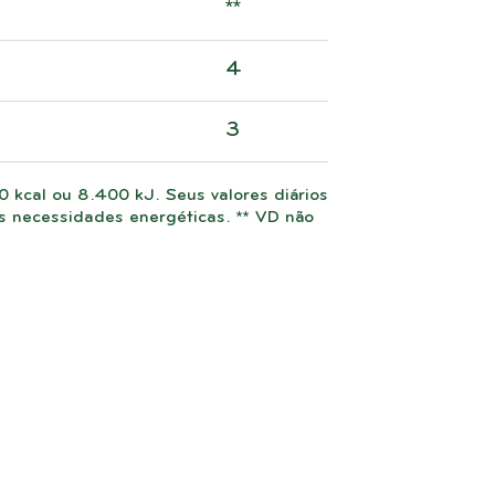
**
4
3
 kcal ou 8.400 kJ. Seus valores diários
necessidades energéticas. ** VD não