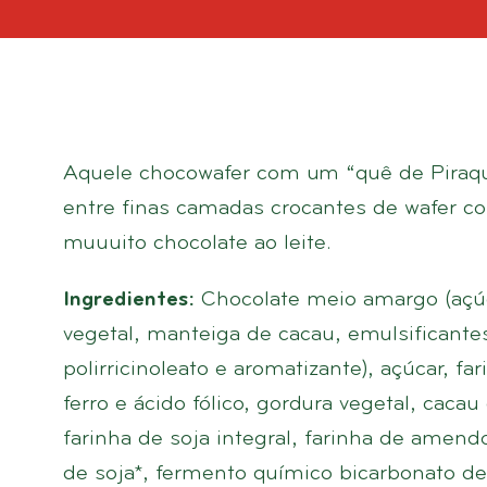
Aquele chocowafer com um “quê de Piraqu
entre finas camadas crocantes de wafer c
muuuito chocolate ao leite.
Ingredientes:
Chocolate meio amargo (açúc
vegetal, manteiga de cacau, emulsificantes: 
polirricinoleato e aromatizante), açúcar, f
ferro e ácido fólico, gordura vegetal, caca
farinha de soja integral, farinha de amendo
de soja*, fermento químico bicarbonato de