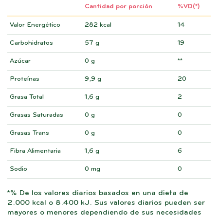
Cantidad por porción
%VD(*)
Valor Energético
282 kcal
14
Carbohidratos
57 g
19
Azúcar
0 g
**
Proteínas
9,9 g
20
Grasa Total
1,6 g
2
Grasas Saturadas
0 g
0
Grasas Trans
0 g
0
Fibra Alimentaria
1,6 g
6
Sodio
0 mg
0
*% De los valores diarios basados ​​en una dieta de
2.000 kcal o 8.400 kJ. Sus valores diarios pueden ser
mayores o menores dependiendo de sus necesidades