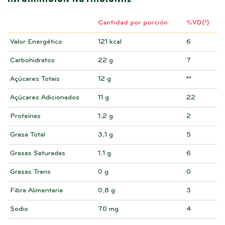
Cantidad por porción
%VD(*)
Valor Energético
121 kcal
6
Carbohidratos
22 g
7
Açúcares Totais
12 g
**
Açúcares Adicionados
11 g
22
Proteínas
1,2 g
2
Grasa Total
3,1 g
5
Grasas Saturadas
1,1 g
6
Grasas Trans
0 g
0
Fibra Alimentaria
0,8 g
3
Sodio
70 mg
4