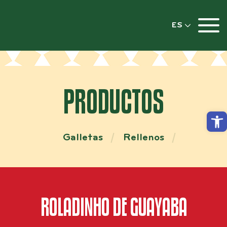
ES
PRODUCTOS
Abri
Galletas
Rellenos
ROLADINHO DE GUAYABA