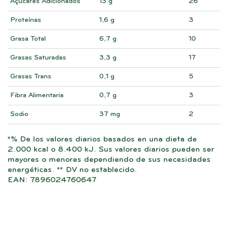
Açúcares Adicionados
13 g
26
Proteínas
1,6 g
3
Grasa Total
6,7 g
10
Grasas Saturadas
3,3 g
17
Grasas Trans
0,1 g
5
Fibra Alimentaria
0,7 g
3
Sodio
37 mg
2
*% De los valores diarios basados ​​en una dieta de
2.000 kcal o 8.400 kJ. Sus valores diarios pueden ser
mayores o menores dependiendo de sus necesidades
energéticas. ** DV no establecido.
EAN: 7896024760647