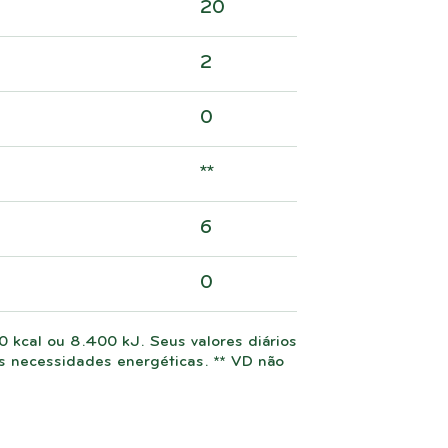
20
2
0
**
6
0
 kcal ou 8.400 kJ. Seus valores diários
necessidades energéticas. ** VD não