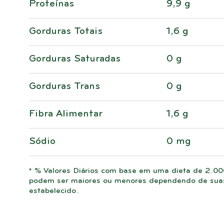
Proteínas
9,9 g
Gorduras Totais
1,6 g
Gorduras Saturadas
0 g
Gorduras Trans
0 g
Fibra Alimentar
1,6 g
Sódio
0 mg
* % Valores Diários com base em uma dieta de 2.000
podem ser maiores ou menores dependendo de suas 
estabelecido.