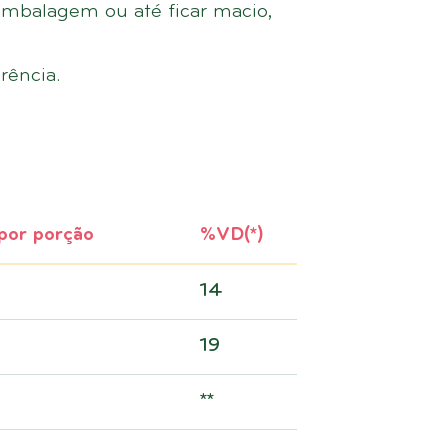
mbalagem ou até ficar macio,
rência.
por porção
%VD(*)
14
19
**