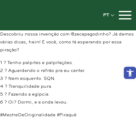
PT
Descobriu nossa invenção com @zecapagodinho? Já demos
várias dicas, hein! E você, como tá esperando por essa
piração?
1 ? Tenho palpites e palpitações.
Abrir
2 ? Aguardando o refrão pra eu cantar.
3 ? Nem esquento. SQN.
4 ? Tranquilidade pura.
5 ? Fazendo a egípcia.
6 ? Oi? Dormi, e a onda levou.
#MestreDeOriginalidade #Piraquê