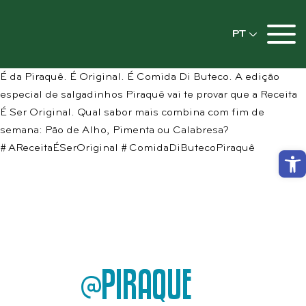
PT
É da Piraquê. É Original. É Comida Di Buteco. A edição
especial de salgadinhos Piraquê vai te provar que a Receita
É Ser Original. Qual sabor mais combina com fim de
semana: Pão de Alho, Pimenta ou Calabresa?
# AReceitaÉSerOriginal # ComidaDiButecoPiraquê
Abrir
@PIRAQUE