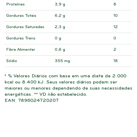
Proteínas
3,9 g
8
Gorduras Totais
6,2 g
10
Gorduras Saturadas
2,3 g
12
Gorduras Trans
0 g
0
Fibra Alimentar
0,6 g
2
Sódio
355 mg
18
* % Valores Diários com base em uma dieta de 2.000
kcal ou 8.400 kJ. Seus valores diários podem ser
maiores ou menores dependendo de suas necessidades
energéticas. ** VD não estabelecido.
EAN: 7896024720207