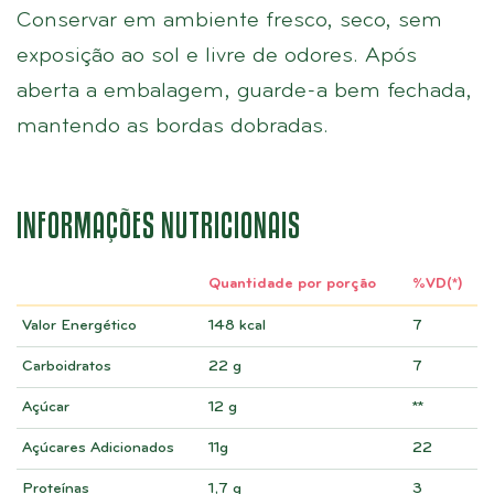
Conservar em ambiente fresco, seco, sem
exposição ao sol e livre de odores. Após
aberta a embalagem, guarde-a bem fechada,
mantendo as bordas dobradas.
INFORMAÇÕES NUTRICIONAIS
Quantidade por porção
%VD(*)
Valor Energético
148 kcal
7
Carboidratos
22 g
7
Açúcar
12 g
**
Açúcares Adicionados
11g
22
Proteínas
1,7 g
3