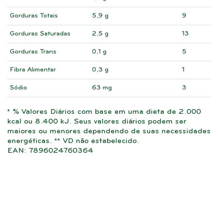
Gorduras Totais
5,9 g
9
Gorduras Saturadas
2,5 g
13
Gorduras Trans
0,1 g
5
Fibra Alimentar
0,3 g
1
Sódio
63 mg
3
* % Valores Diários com base em uma dieta de 2.000
kcal ou 8.400 kJ. Seus valores diários podem ser
maiores ou menores dependendo de suas necessidades
energéticas. ** VD não estabelecido.
EAN: 7896024760364