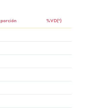
 porción
%VD(*)