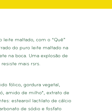
o leite maltado, com o “Quê”
trado do puro leite maltado na
rete na boca. Uma explosão de
esiste mais rsrs.
ido fólico, gordura vegetal,
pó, amido de milho*, extrato de
tes: estearoil lactilato de cálcio
carbonato de sódio e fosfato