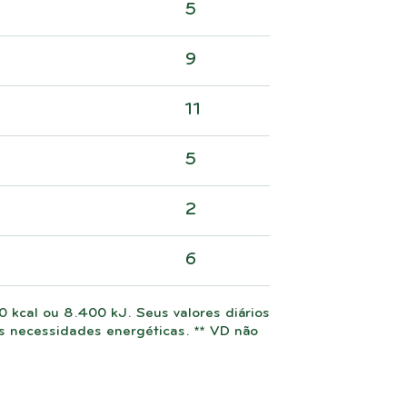
5
9
11
5
2
6
 kcal ou 8.400 kJ. Seus valores diários
necessidades energéticas. ** VD não