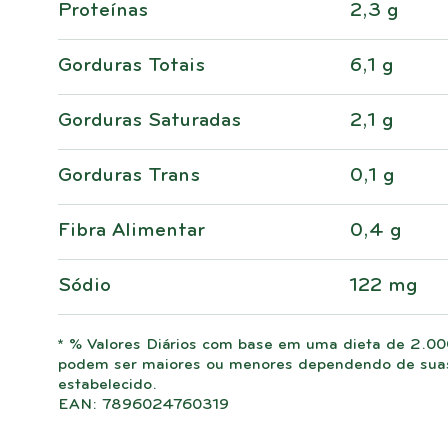
Proteínas
2,3 g
Gorduras Totais
6,1 g
Gorduras Saturadas
2,1 g
Gorduras Trans
0,1 g
Fibra Alimentar
0,4 g
Sódio
122 mg
* % Valores Diários com base em uma dieta de 2.000
podem ser maiores ou menores dependendo de suas 
estabelecido.
EAN: 7896024760319