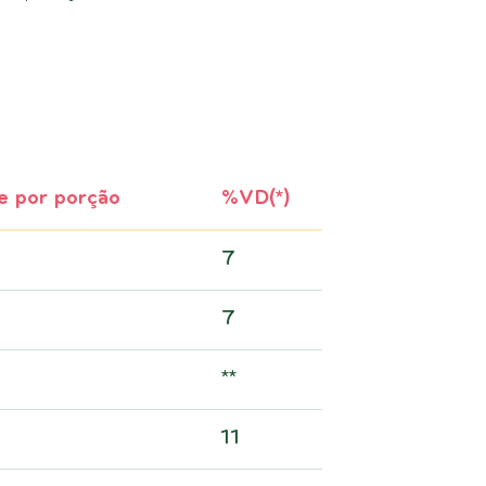
e por porção
%VD(*)
7
7
**
11