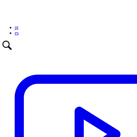
pt
es