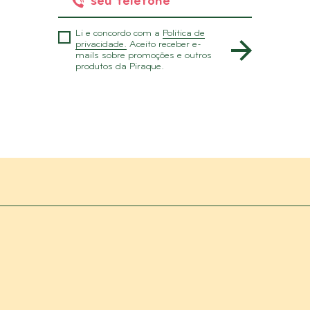
Li e concordo com a
Politica de
privacidade.
Aceito receber e-
mails sobre promoções e outros
produtos da Piraque.